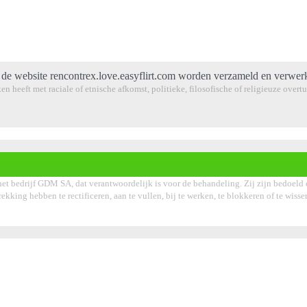
de website rencontrex.love.easyflirt.com worden verzameld en verwerk
en heeft met raciale of etnische afkomst, politieke, filosofische of religieuze over
et bedrijf GDM SA, dat verantwoordelijk is voor de behandeling. Zij zijn bedoeld 
rekking hebben te rectificeren, aan te vullen, bij te werken, te blokkeren of te wis