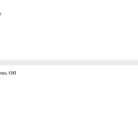
t
bus, OH