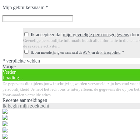
Mijn gebruikersnaam
*
Ik accepteer dat
mijn gevoelige persoonsgegevens
door 
Gevoelige persoonlijke informatie houdt alle informatie in die te mak
de seksuele activiteit.
Ik ben meerderjarig en aanvaard de
AVV
en de
Privacybeleid
.
*
* verplichte velden
Vorige
Verder
Loading...
De gegevens die tijdens jouw inschrijving worden verzameld, zijn bestemd voor h
persoonlijkheid. Je hebt het recht ons te interpelleren, de gegevens die op jou bet
Voorwaarden vermelde adres.
Recente aanmeldingen
Ik begin mijn zoektocht