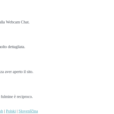
e alla Webcam Chat.
olto dettagliata.
a aver aperto il sito.
i fulmine è reciproco.
sh
|
Polski
|
Slovenščina