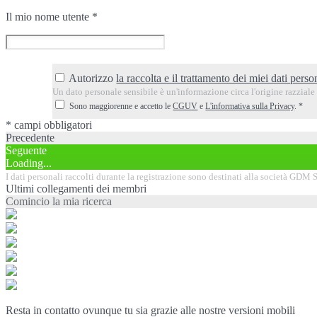
Il mio nome utente
*
Autorizzo
la raccolta e il trattamento dei miei dati person
Un dato personale sensibile è un'informazione circa l'origine razziale o
Sono maggiorenne e accetto le
CGUV
e
L'informativa sulla Privacy
.
*
* campi obbligatori
Precedente
Seguente
Loading...
I dati personali raccolti durante la registrazione sono destinati alla società GDM SA
Ultimi collegamenti dei membri
Comincio la mia ricerca
Resta in contatto ovunque tu sia grazie alle nostre versioni mobili