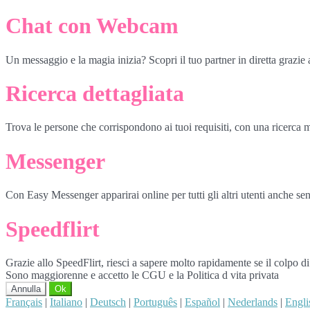
Chat con Webcam
Un messaggio e la magia inizia? Scopri il tuo partner in diretta grazi
Ricerca dettagliata
Trova le persone che corrispondono ai tuoi requisiti, con una ricerca m
Messenger
Con Easy Messenger apparirai online per tutti gli altri utenti anche senz
Speedflirt
Grazie allo SpeedFlirt, riesci a sapere molto rapidamente se il colpo d
Sono maggiorenne e accetto le CGU e la Politica d vita privata
Annulla
Ok
Français
|
Italiano
|
Deutsch
|
Português
|
Español
|
Nederlands
|
Engli