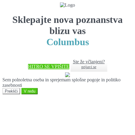
Sklepajte nova poznanstva
blizu vas
Columbus
Ste že včlanjeni?
HITRO SE VPIŠITE
prijavi se
Sem polnoletna oseba in sprejemam splošne pogoje in politiko
zasebnosti
Prekliči
V redu